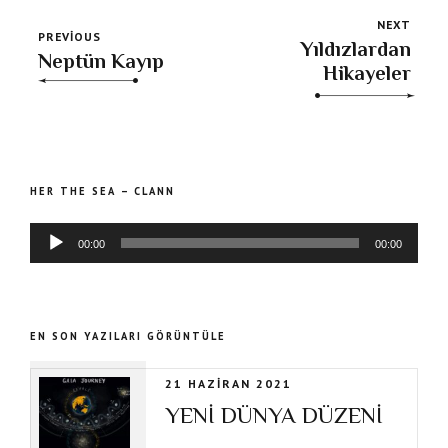
NEXT
PREVIOUS
Yıldızlardan
Neptün Kayıp
Hikayeler
Ses
HER THE SEA – CLANN
oyna
00:00
00:00
EN SON YAZILARI GÖRÜNTÜLE
21 HAZIRAN 2021
YENİ DÜNYA DÜZENİ