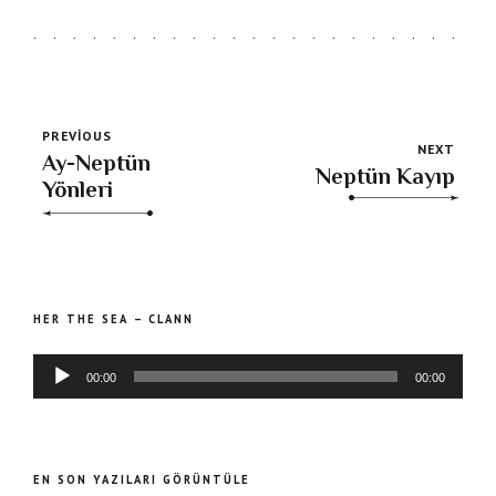
PREVIOUS
NEXT
Ay-Neptün
Neptün Kayıp
Yönleri
Ses
HER THE SEA – CLANN
oyna
00:00
00:00
EN SON YAZILARI GÖRÜNTÜLE